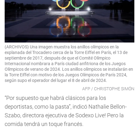
(ARCHIVOS) Una imagen muestra los anillos olímpicos en la
explanada del Trocadero cerca de la Torre Eiffel en París, el 13 de
septiembre de 2017, después de que el Comité Olímpico
Internacional nombrara a París ciudad anfitriona de los Juegos
Olímpicos de verano de 2024. Los anillos olímpicos se instalarán en
la Torre Eiffel con motivo de los Juegos Olímpicos de París 2024,
según supo el operador del lugar el 8 de abril de 2024.
AFP / CHRISTOPHE SIMÓN
“Por supuesto que habrá clásicos para los
deportistas, como la pasta”, indicó Nathalie Bellon-
Szabo, directora ejecutiva de Sodexo Live! Pero la
comida tendrá un toque francés.