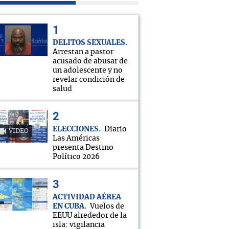
DELITOS SEXUALES
Arrestan a pastor
acusado de abusar de
un adolescente y no
revelar condición de
salud
ELECCIONES
Diario
VIDEO
Las Américas
presenta Destino
Político 2026
ACTIVIDAD AÉREA
EN CUBA
Vuelos de
EEUU alrededor de la
isla: vigilancia