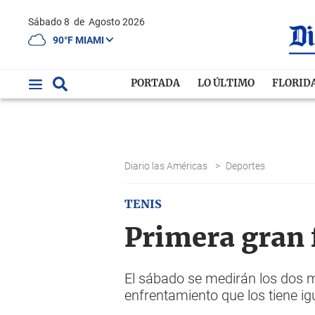
Sábado 8
de
Agosto 2026
90°F MIAMI
PORTADA
LO ÚLTIMO
FLORID
Diario las Américas
>
Deportes
TENIS
Primera gran f
El sábado se medirán los dos m
enfrentamiento que los tiene ig