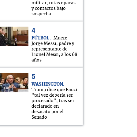
militar, rutas opacas
y contactos bajo
sospecha
FÚTBOL
Muere
Jorge Messi, padre y
representante de
Lionel Messi, a los 68
años
WASHINGTON
Trump dice que Fauci
"tal vez debería ser
procesado", tras ser
declarado en
desacato por el
Senado