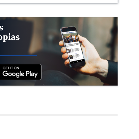
s
opias