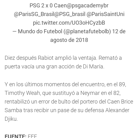
PSG 2 x 0 Caen
@psgacademybr
@ParisSG_Brasil
@PSG_brasil
@ParisSaintUni
pic.twitter.com/UO3oHCyzbB
— Mundo do Futebol (@planetafutebolb)
12 de
agosto de 2018
Diez después Rabiot amplió la ventaja. Remató a
puerta vacía una gran acción de Di María.
Y en los últimos momentos del encuentro, en el 89,
Timothy Weah, que sustituyó a Neymar en el 82,
rentabilizó un error de bulto del portero del Caen Brice
Samba tras recibir un pase de su defensa Alexander
Djiku.
FUENTE:
EFE