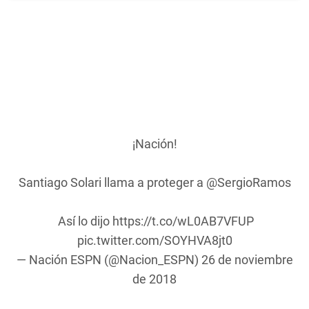
¡Nación!
Santiago Solari llama a proteger a
@SergioRamos
️ Así lo dijo
https://t.co/wL0AB7VFUP
pic.twitter.com/SOYHVA8jt0
— Nación ESPN (@Nacion_ESPN)
26 de noviembre
de 2018