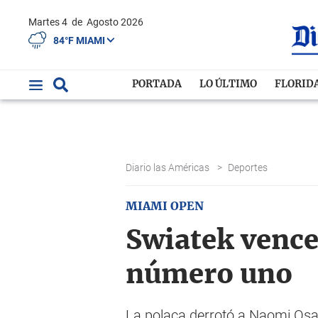
Martes 4
de
Agosto 2026
84°F MIAMI
PORTADA
LO ÚLTIMO
FLORID
Diario las Américas
>
Deportes
MIAMI OPEN
Swiatek vence 
número uno
La polaca derrotó a Naomi Osaka