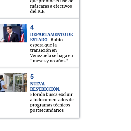
que prohíbe el uso de
máscaras a efectivos
del ICE
DEPARTAMENTO DE
ESTADO
Rubio
espera que la
transición en
Venezuela se haga en
"meses y no años"
NUEVA
RESTRICCIÓN
Florida busca excluir
a indocumentados de
programas técnicos
postsecundarios