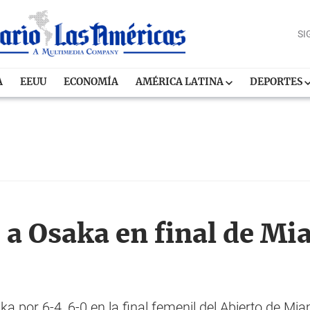
SI
A
EEUU
ECONOMÍA
AMÉRICA LATINA
DEPORTES
a Osaka en final de Mia
 por 6-4, 6-0 en la final femenil del Abierto de Mia