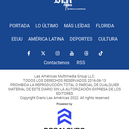
PORTADA
LO ÚLTIMO
MÁS LEÍDAS
FLORIDA
EEUU
AMÉRICA LATINA
DEPORTES
CULTURA
Contactenos
RSS
Las Américas Multimedia Group LLC.
TODOS LOS DERECHOS RESERVADOS 2016-06-13
PROHIBIDA LA REPRODUCCIÓN TOTAL O PARCIAL DE CUALQUIER
MATERIAL DE ESTE DIARIO SIN LA AUTORIZACIÓN EXPRESA DE LOS
EDITORES
Copyright Diario Las Américas 2022. All rights reserved