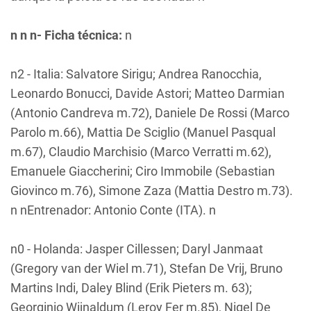
n n n- Ficha técnica:
n
n2 - Italia: Salvatore Sirigu; Andrea Ranocchia,
Leonardo Bonucci, Davide Astori; Matteo Darmian
(Antonio Candreva m.72), Daniele De Rossi (Marco
Parolo m.66), Mattia De Sciglio (Manuel Pasqual
m.67), Claudio Marchisio (Marco Verratti m.62),
Emanuele Giaccherini; Ciro Immobile (Sebastian
Giovinco m.76), Simone Zaza (Mattia Destro m.73).
n nEntrenador: Antonio Conte (ITA). n
n0 - Holanda: Jasper Cillessen; Daryl Janmaat
(Gregory van der Wiel m.71), Stefan De Vrij, Bruno
Martins Indi, Daley Blind (Erik Pieters m. 63);
Georginio Wijnaldum (Leroy Fer m.85), Nigel De