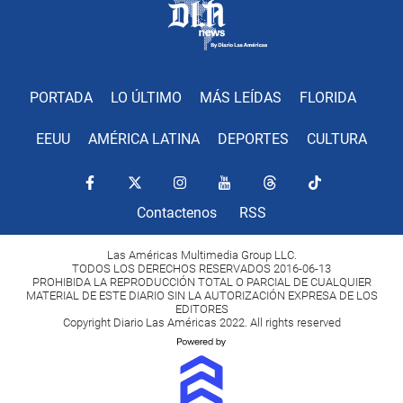
PORTADA
LO ÚLTIMO
MÁS LEÍDAS
FLORIDA
EEUU
AMÉRICA LATINA
DEPORTES
CULTURA
Contactenos
RSS
Las Américas Multimedia Group LLC.
TODOS LOS DERECHOS RESERVADOS 2016-06-13
PROHIBIDA LA REPRODUCCIÓN TOTAL O PARCIAL DE CUALQUIER
MATERIAL DE ESTE DIARIO SIN LA AUTORIZACIÓN EXPRESA DE LOS
EDITORES
Copyright Diario Las Américas 2022. All rights reserved