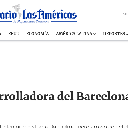
SI
A
EEUU
ECONOMÍA
AMÉRICA LATINA
DEPORTES
rrolladora del Barcelon
l intentar registrar a Dani Olmo, pero arrasó con el 