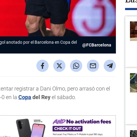
La
gol anotado por el Barcelona en Copa del
@FCBarcelona
ntentar registrar a Dani Olmo, pero arrasó con el
-0 en la
Copa
del Rey
el sábado.