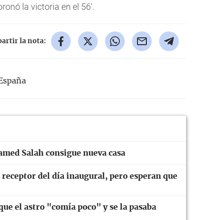
onó la victoria en el 56'.
rtir la nota:
España
amed Salah consigue nueva casa
 receptor del día inaugural, pero esperan que
ue el astro "comía poco" y se la pasaba