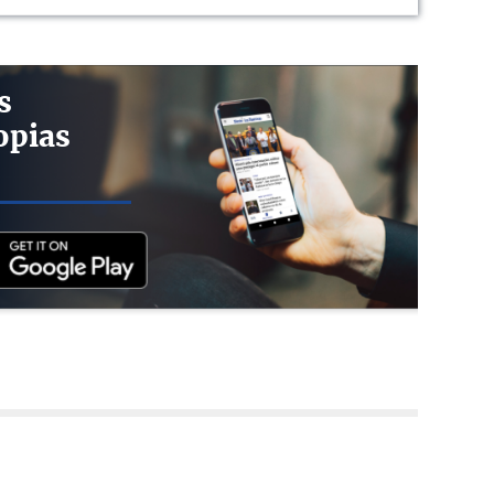
s
opias