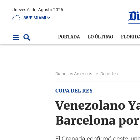
Jueves 6
de
Agosto 2026
85°F MIAMI
PORTADA
LO ÚLTIMO
FLORID
Diario las Américas
>
Deportes
COPA DEL REY
Venezolano Ya
Barcelona por
El Granada confirmó qeste lune