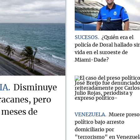
SUCESOS
¿Quién era el
policía de Doral hallado si
vida en el suroeste de
Miami-Dade?
IA
Disminuye
racanes, pero
s meses de
VENEZUELA
Muere preso
político bajo arresto
domiciliario por
"terrorismo" en Venezuel