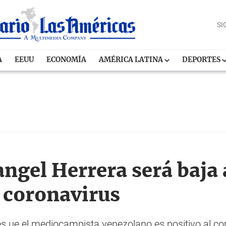
SI
A
EEUU
ECONOMÍA
AMÉRICA LATINA
DEPORTES
ngel Herrera será baja 
 coronavirus
s ue el mediocampista venezolano es positivo al co