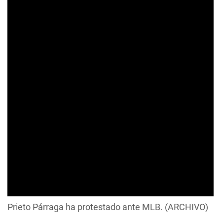
Prieto Párraga ha protestado ante MLB. (ARCHIVO)