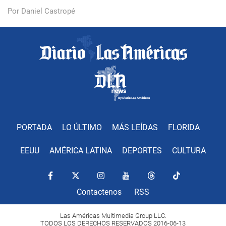
Por Daniel Castropé
PORTADA
LO ÚLTIMO
MÁS LEÍDAS
FLORIDA
EEUU
AMÉRICA LATINA
DEPORTES
CULTURA
Contactenos
RSS
Las Américas Multimedia Group LLC.
TODOS LOS DERECHOS RESERVADOS 2016-06-13