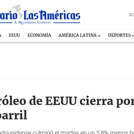
SI
A
EEUU
ECONOMÍA
AMÉRICA LATINA
DEPORTES
róleo de EEUU cierra por
barril
estadounidense culminó el martes en un 5,8% menos h