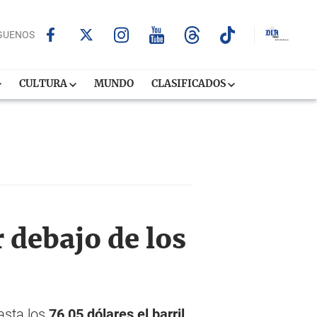
GUENOS
CULTURA
MUNDO
CLASIFICADOS
 debajo de los
asta los
76,05 dólares el barril