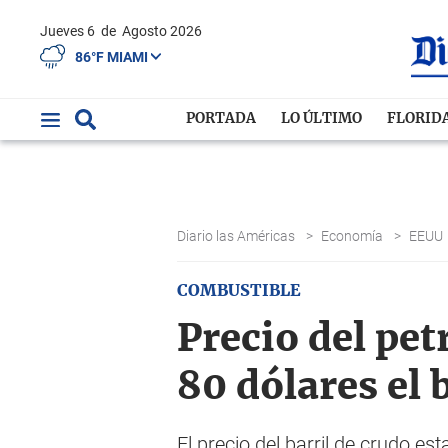
Jueves 6
de
Agosto 2026
86°F MIAMI
PORTADA
LO ÚLTIMO
FLORID
Diario las Américas
>
Economía
>
EEUU
COMBUSTIBLE
Precio del pet
80 dólares el 
El precio del barril de crudo 