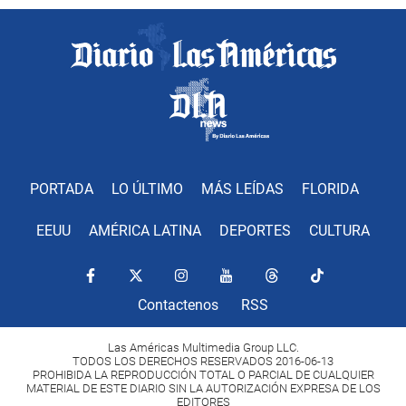
PORTADA
LO ÚLTIMO
MÁS LEÍDAS
FLORIDA
EEUU
AMÉRICA LATINA
DEPORTES
CULTURA
Contactenos
RSS
Las Américas Multimedia Group LLC.
TODOS LOS DERECHOS RESERVADOS 2016-06-13
PROHIBIDA LA REPRODUCCIÓN TOTAL O PARCIAL DE CUALQUIER
MATERIAL DE ESTE DIARIO SIN LA AUTORIZACIÓN EXPRESA DE LOS
EDITORES