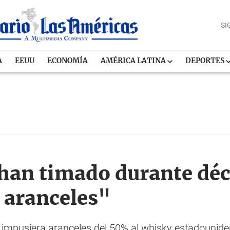
SI
A
EEUU
ECONOMÍA
AMÉRICA LATINA
DEPORTES
han timado durante déc
s aranceles"
impusiera aranceles del 50% al whisky estadounide