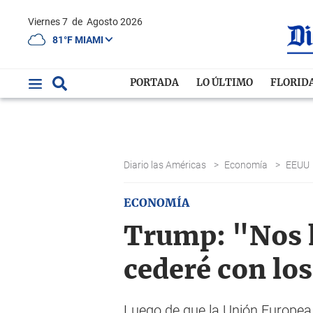
Viernes 7
de
Agosto 2026
81°F MIAMI
PORTADA
LO ÚLTIMO
FLORID
Diario las Américas
>
Economía
>
EEUU
ECONOMÍA
Trump: "Nos 
cederé con lo
Luego de que la Unión Europea 