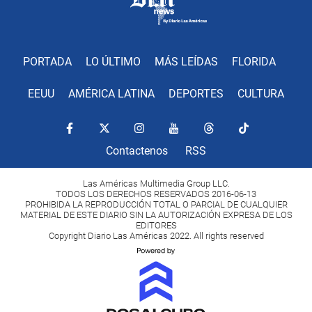
PORTADA
LO ÚLTIMO
MÁS LEÍDAS
FLORIDA
EEUU
AMÉRICA LATINA
DEPORTES
CULTURA
Contactenos
RSS
Las Américas Multimedia Group LLC.
TODOS LOS DERECHOS RESERVADOS 2016-06-13
PROHIBIDA LA REPRODUCCIÓN TOTAL O PARCIAL DE CUALQUIER
MATERIAL DE ESTE DIARIO SIN LA AUTORIZACIÓN EXPRESA DE LOS
EDITORES
Copyright Diario Las Américas 2022. All rights reserved