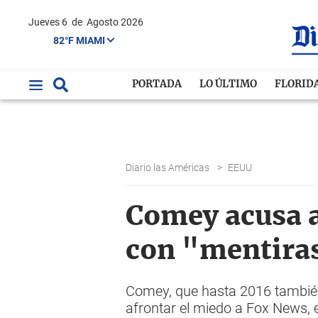
Jueves 6
de
Agosto 2026
82°F MIAMI
PORTADA
LO ÚLTIMO
FLORID
Diario las Américas
>
EEUU
Comey acusa a
con "mentira
Comey, que hasta 2016 también 
afrontar el miedo a Fox News, e