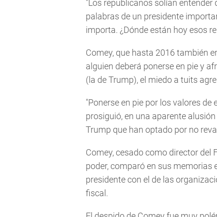
"Los republicanos solían entender 
palabras de un presidente importan
importa. ¿Dónde están hoy esos re
Comey, que hasta 2016 también era
alguien deberá ponerse en pie y af
(la de Trump), el miedo a tuits agre
"Ponerse en pie por los valores de e
prosiguió, en una aparente alusión 
Trump que han optado por no reval
Comey, cesado como director del 
poder, comparó en sus memorias el 
presidente con el de las organiz
fiscal.
El despido de Comey fue muy polém