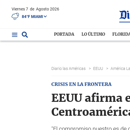
Viernes 7
de
Agosto 2026
84°F MIAMI
PORTADA
LO ÚLTIMO
FLORID
Diario las Américas
>
EEUU
>
América L
CRISIS EN LA FRONTERA
EEUU afirma 
Centroaméric
"El compromiso nuestro es de c