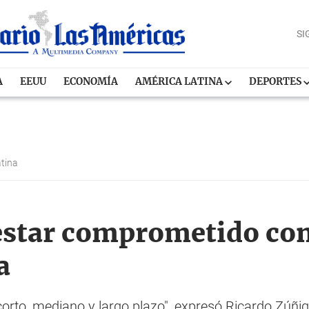
SI
A
EEUU
ECONOMÍA
AMÉRICA LATINA
DEPORTES
atina
estar comprometido con
a
orto, mediano y largo plazo", expresó Ricardo Zúñi