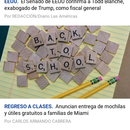
EEUU
El Senado de EEUU confirma a Todd Blanche,
exabogado de Trump, como fiscal general
Por REDACCIÓN/Diario Las Américas
REGRESO A CLASES
Anuncian entrega de mochilas
y útiles gratuitos a familias de Miami
Por CARLOS ARMANDO CABRERA