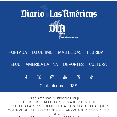
PORTADA
LO ÚLTIMO
MÁS LEÍDAS
FLORIDA
EEUU
AMÉRICA LATINA
DEPORTES
CULTURA
Contactenos
RSS
Las Américas Multimedia Group LLC.
TODOS LOS DERECHOS RESERVADOS 2016-06-13
PROHIBIDA LA REPRODUCCIÓN TOTAL O PARCIAL DE CUALQUIER
MATERIAL DE ESTE DIARIO SIN LA AUTORIZACIÓN EXPRESA DE LOS
EDITORES