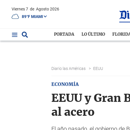
Viernes 7
de
Agosto 2026
89°F MIAMI
PORTADA
LO ÚLTIMO
FLORID
Diario las Américas
>
EEUU
ECONOMÍA
EEUU y Gran B
al acero
El año pasado, el gobierno de B