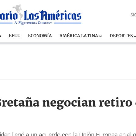
SI
A
EEUU
ECONOMÍA
AMÉRICA LATINA
DEPORTES
retaña negocian retiro 
iden llegó a un acuerdo con la Unión Europea en el q