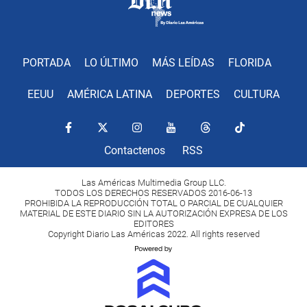
PORTADA
LO ÚLTIMO
MÁS LEÍDAS
FLORIDA
EEUU
AMÉRICA LATINA
DEPORTES
CULTURA
Contactenos
RSS
Las Américas Multimedia Group LLC.
TODOS LOS DERECHOS RESERVADOS 2016-06-13
PROHIBIDA LA REPRODUCCIÓN TOTAL O PARCIAL DE CUALQUIER
MATERIAL DE ESTE DIARIO SIN LA AUTORIZACIÓN EXPRESA DE LOS
EDITORES
Copyright Diario Las Américas 2022. All rights reserved