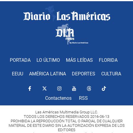
PORTADA
LO ÚLTIMO
MÁS LEÍDAS
FLORIDA
EEUU
AMÉRICA LATINA
DEPORTES
CULTURA
Contactenos
RSS
Las Américas Multimedia Group LLC.
TODOS LOS DERECHOS RESERVADOS 2016-06-13
PROHIBIDA LA REPRODUCCIÓN TOTAL O PARCIAL DE CUALQUIER
MATERIAL DE ESTE DIARIO SIN LA AUTORIZACIÓN EXPRESA DE LOS
EDITORES