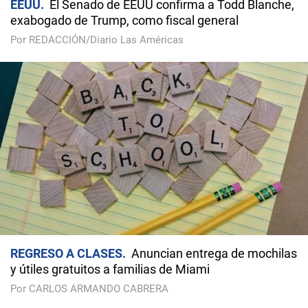
EEUU
El Senado de EEUU confirma a Todd Blanche,
exabogado de Trump, como fiscal general
Por REDACCIÓN/Diario Las Américas
REGRESO A CLASES
Anuncian entrega de mochilas
y útiles gratuitos a familias de Miami
Por CARLOS ARMANDO CABRERA