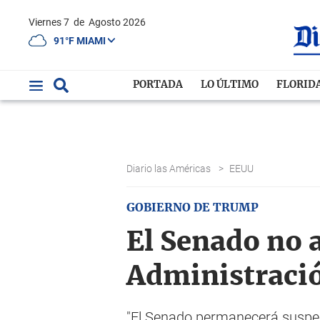
Viernes 7
de
Agosto 2026
91°F MIAMI
PORTADA
LO ÚLTIMO
FLORID
Diario las Américas
>
EEUU
GOBIERNO DE TRUMP
El Senado no 
Administració
"El Senado permanecerá suspen