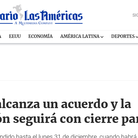
SI
A
EEUU
ECONOMÍA
AMÉRICA LATINA
DEPORTES
alcanza un acuerdo y la
n seguirá con cierre pa
dido hasta el lunes 31 de diciembre, cuando habrá 