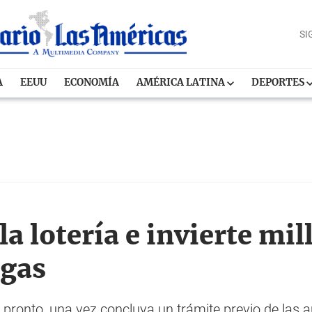
SI
A
EEUU
ECONOMÍA
AMÉRICA LATINA
DEPORTES
 lotería e invierte mil
ogas
 pronto, una vez concluya un trámite previo de las 