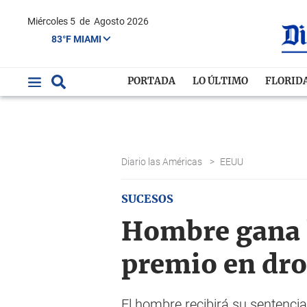
Miércoles 5
de
Agosto 2026
83°F MIAMI
PORTADA
LO ÚLTIMO
FLORID
Diario las Américas
>
EEUU
SUCESOS
Hombre gana la
premio en dr
El hombre recibirá su sentencia