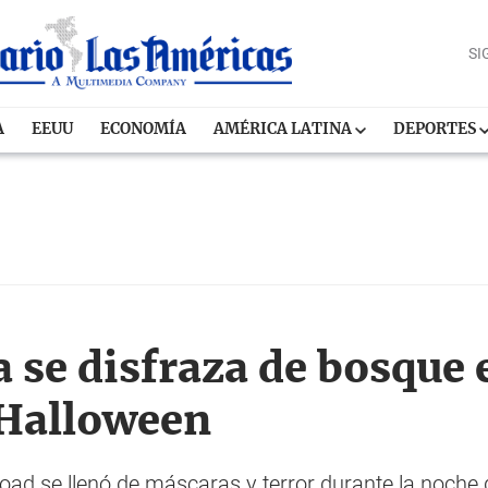
SI
A
EEUU
ECONOMÍA
AMÉRICA LATINA
DEPORTES
a se disfraza de bosque
 Halloween
oad se llenó de máscaras y terror durante la noch