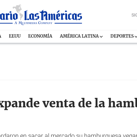
SI
A
EEUU
ECONOMÍA
AMÉRICA LATINA
DEPORTES
xpande venta de la ham
ardaron en sacar al mercado su hamburguesa vegan