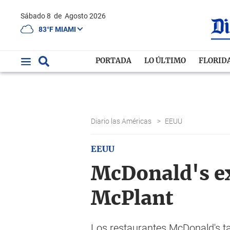
Sábado 8
de
Agosto 2026
83°F MIAMI
PORTADA
LO ÚLTIMO
FLORID
Diario las Américas
>
EEUU
EEUU
McDonald's e
McPlant
Los restaurantes McDonald's t