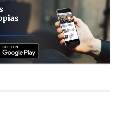
s
opias