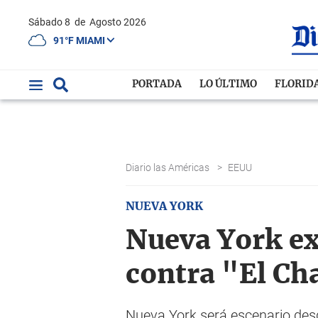
Sábado 8
de
Agosto 2026
91°F MIAMI
PORTADA
LO ÚLTIMO
FLORID
Diario las Américas
>
EEUU
NUEVA YORK
Nueva York ex
contra "El Ch
Nueva York será escenario des