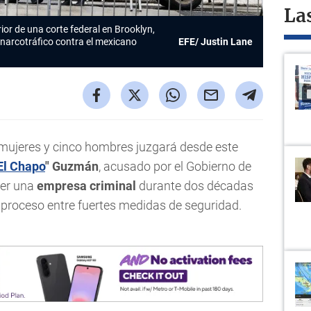
La
ior de una corte federal en Brooklyn,
r narcotráfico contra el mexicano
EFE/ Justin Lane
 mujeres y cinco hombres juzgará desde este
El Chapo
" Guzmán
, acusado por el Gobierno de
er una
empresa criminal
durante dos décadas
n proceso entre fuertes medidas de seguridad.