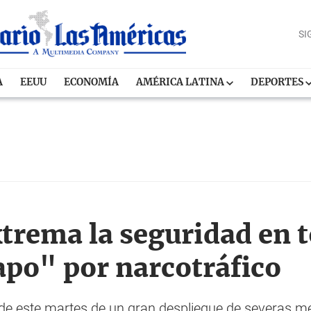
SI
A
EEUU
ECONOMÍA
AMÉRICA LATINA
DEPORTES
trema la seguridad en to
apo" por narcotráfico
de este martes de un gran despliegue de severas me