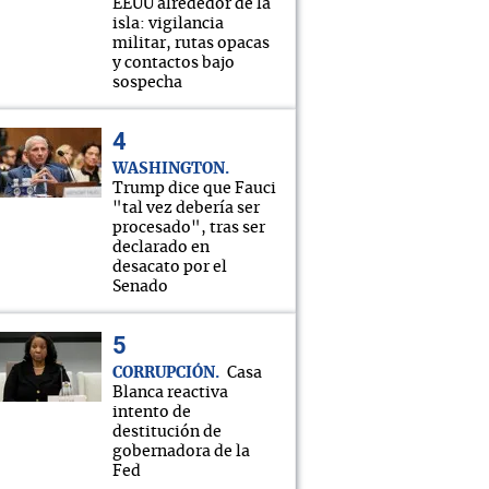
EEUU alrededor de la
isla: vigilancia
militar, rutas opacas
y contactos bajo
sospecha
WASHINGTON
Trump dice que Fauci
"tal vez debería ser
procesado", tras ser
declarado en
desacato por el
Senado
CORRUPCIÓN
Casa
Blanca reactiva
intento de
destitución de
gobernadora de la
Fed