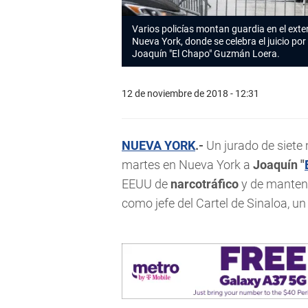
Varios policías montan guardia en el exter
Nueva York, donde se celebra el juicio po
Joaquín "El Chapo" Guzmán Loera.
12 de noviembre de 2018 - 12:31
NUEVA YORK
.-
Un jurado de siete
martes en Nueva York a
Joaquín "
EEUU de
narcotráfico
y de manten
como jefe del Cartel de Sinaloa, u