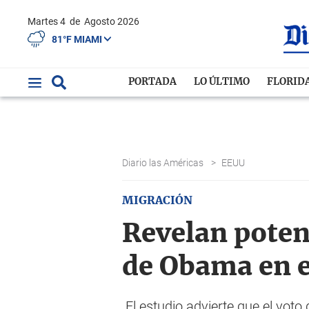
Martes 4
de
Agosto 2026
81°F MIAMI
PORTADA
LO ÚLTIMO
FLORID
Diario las Américas
>
EEUU
MIGRACIÓN
Revelan poten
de Obama en e
El estudio advierte que el voto