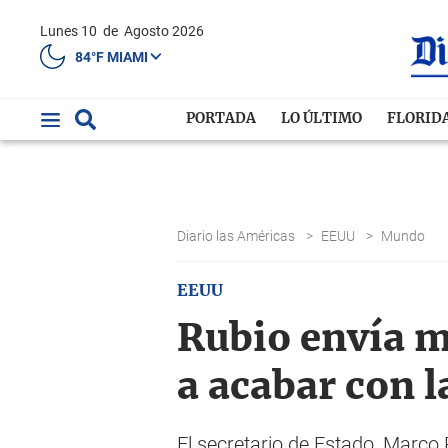
Lunes 10
de
Agosto 2026
84°F MIAMI
PORTADA
LO ÚLTIMO
FLORID
Diario las Américas
>
EEUU
>
Mundo
EEUU
Rubio envía m
a acabar con l
El secretario de Estado, Marco