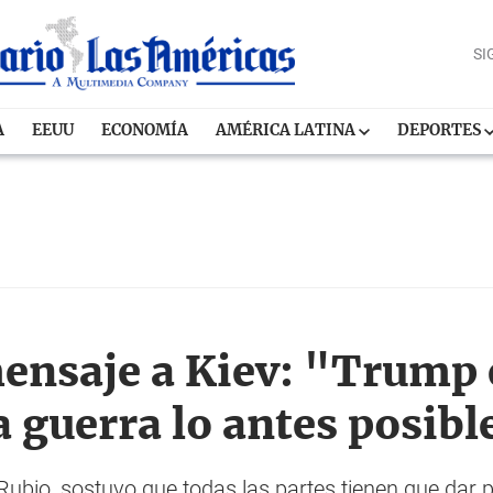
SI
A
EEUU
ECONOMÍA
AMÉRICA LATINA
DEPORTES
ensaje a Kiev: "Trump 
a guerra lo antes posibl
 Rubio, sostuvo que todas las partes tienen que dar