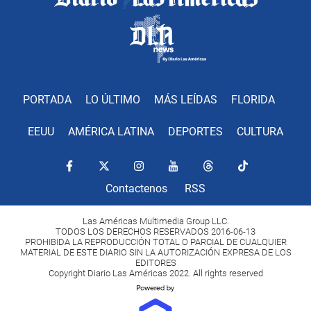
PORTADA
LO ÚLTIMO
MÁS LEÍDAS
FLORIDA
EEUU
AMÉRICA LATINA
DEPORTES
CULTURA
Contactenos
RSS
Las Américas Multimedia Group LLC.
TODOS LOS DERECHOS RESERVADOS 2016-06-13
PROHIBIDA LA REPRODUCCIÓN TOTAL O PARCIAL DE CUALQUIER
MATERIAL DE ESTE DIARIO SIN LA AUTORIZACIÓN EXPRESA DE LOS
EDITORES
Copyright Diario Las Américas 2022. All rights reserved