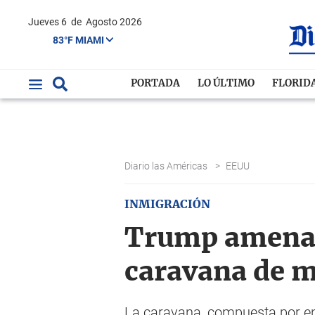
Jueves 6
de
Agosto 2026
83°F MIAMI
PORTADA
LO ÚLTIMO
FLORID
Diario las Américas
>
EEUU
INMIGRACIÓN
Trump amenaz
caravana de m
La caravana, compuesta por en 