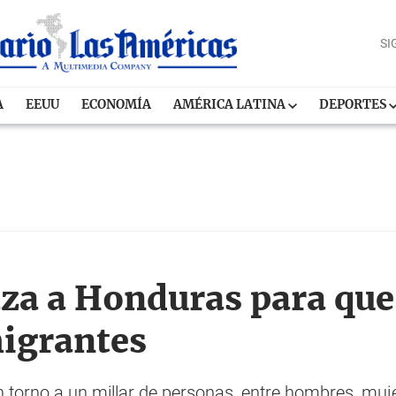
SI
A
EEUU
ECONOMÍA
AMÉRICA LATINA
DEPORTES
a a Honduras para que 
igrantes
torno a un millar de personas, entre hombres, mujer