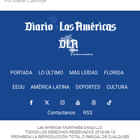
Por Daniel Castropé
PORTADA
LO ÚLTIMO
MÁS LEÍDAS
FLORIDA
EEUU
AMÉRICA LATINA
DEPORTES
CULTURA
Contactenos
RSS
Las Américas Multimedia Group LLC.
TODOS LOS DERECHOS RESERVADOS 2016-06-13
PROHIBIDA LA REPRODUCCIÓN TOTAL O PARCIAL DE CUALQUIER