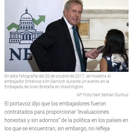
En esta fotografía del 20 de ocubre de 2017, se muestra al
embajador británico Kim Darroch durante un evento en la
Embajada de Gran Bretaña en Washington.
AP Foto/Sait Serkan Gurbuz
El portavoz dijo que los embajadores fueron
contratados para proporcionar “evaluaciones
honestas y sin adornos” de la política en los países en
los que se encuentran, sin embargo, no refleja