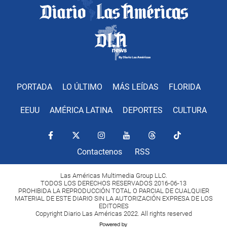
PORTADA
LO ÚLTIMO
MÁS LEÍDAS
FLORIDA
EEUU
AMÉRICA LATINA
DEPORTES
CULTURA
Contactenos
RSS
Las Américas Multimedia Group LLC.
TODOS LOS DERECHOS RESERVADOS 2016-06-13
PROHIBIDA LA REPRODUCCIÓN TOTAL O PARCIAL DE CUALQUIER
MATERIAL DE ESTE DIARIO SIN LA AUTORIZACIÓN EXPRESA DE LOS
EDITORES
Copyright Diario Las Américas 2022. All rights reserved