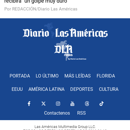
recibirá "un golpe muy duro"
Por REDACCIÓN/Diario Las Américas
PORTADA
LO ÚLTIMO
MÁS LEÍDAS
FLORIDA
EEUU
AMÉRICA LATINA
DEPORTES
CULTURA
Contactenos
RSS
Las Américas Multimedia Group LLC.