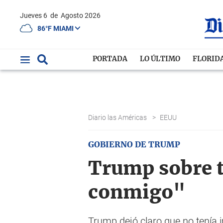
Jueves 6
de
Agosto 2026
86°F MIAMI
PORTADA
LO ÚLTIMO
FLORID
Diario las Américas
>
EEUU
GOBIERNO DE TRUMP
Trump sobre t
conmigo"
Trump dejó claro que no tenía i