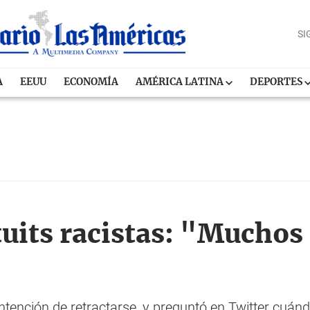
SI
A
EEUU
ECONOMÍA
AMÉRICA LATINA
DEPORTES
uits racistas: "Muchos
ntención de retractarse, y preguntó en Twitter cuánd