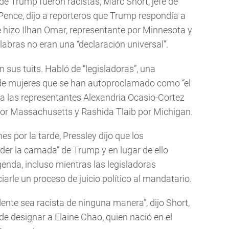
de Trump fueron racistas, Marc Short, jefe de
Pence, dijo a reporteros que Trump respondía a
 hizo Ilhan Omar, representante por Minnesota y
labras no eran una “declaración universal”.
n sus tuits. Habló de “legisladoras”, una
 de mujeres que se han autoproclamado como “el
 a las representantes Alexandria Ocasio-Cortez
or Massachusetts y Rashida Tlaib por Michigan.
es por la tarde, Pressley dijo que los
er la carnada” de Trump y en lugar de ello
enda, incluso mientras las legisladoras
arle un proceso de juicio político al mandatario.
dente sea racista de ninguna manera”, dijo Short,
de designar a Elaine Chao, quien nació en el