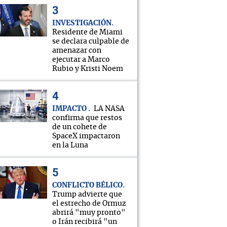
INVESTIGACIÓN
Residente de Miami
se declara culpable de
amenazar con
ejecutar a Marco
Rubio y Kristi Noem
IMPACTO
LA NASA
confirma que restos
de un cohete de
SpaceX impactaron
en la Luna
CONFLICTO BÉLICO
Trump advierte que
el estrecho de Ormuz
abrirá "muy pronto"
o Irán recibirá "un