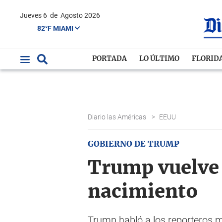
Jueves 6
de
Agosto 2026
82°F MIAMI
PORTADA
LO ÚLTIMO
FLORID
Diario las Américas
>
EEUU
GOBIERNO DE TRUMP
Trump vuelve a
nacimiento
Trump habló a los reporteros mi