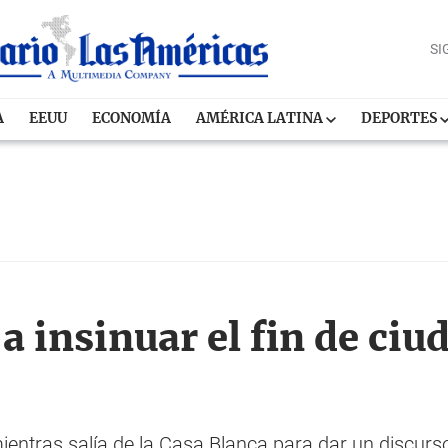
SI
A
EEUU
ECONOMÍA
AMÉRICA LATINA
DEPORTES
 insinuar el fin de ciu
entras salía de la Casa Blanca para dar un discurso 