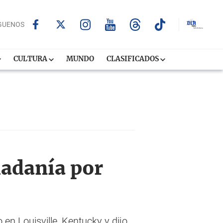
GUENOS
CULTURA
MUNDO
CLASIFICADOS
dadanía por
en Louisville, Kentucky y dijo