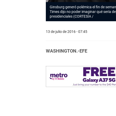
Ginsburg generó polémica el fin de sema
Times dijo no poder imaginar qué sería d
presidenciales (CORTESÍA /
13 de julio de 2016 - 07:45
WASHINGTON.-EFE