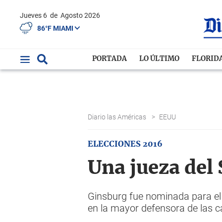
Jueves 6
de
Agosto 2026
86°F MIAMI
PORTADA
LO ÚLTIMO
FLORID
Diario las Américas
>
EEUU
ELECCIONES 2016
Una jueza del
Ginsburg fue nominada para el S
en la mayor defensora de las ca