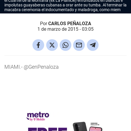
el Cuartel de la Montaña (ex La Planicie) enfundados en blancas e
impolutas guayaberas cubanas a orar ante su tumba. Al terminar la
macabra ceremonia el indocumentado y maladroga, como miem
Por
CARLOS PEÑALOZA
1 de marzo de 2015 - 03:05
MIAMI.- @GenPenaloza