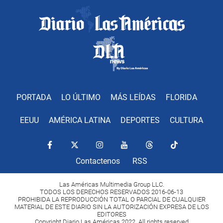
PORTADA
LO ÚLTIMO
MÁS LEÍDAS
FLORIDA
EEUU
AMÉRICA LATINA
DEPORTES
CULTURA
Contactenos
RSS
Las Américas Multimedia Group LLC.
TODOS LOS DERECHOS RESERVADOS 2016-06-13
PROHIBIDA LA REPRODUCCIÓN TOTAL O PARCIAL DE CUALQUIER
MATERIAL DE ESTE DIARIO SIN LA AUTORIZACIÓN EXPRESA DE LOS
EDITORES
Copyright Diario Las Américas 2022. All rights reserved