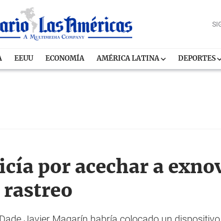
SI
A
EEUU
ECONOMÍA
AMÉRICA LATINA
DEPORTES
icía por acechar a exno
 rastreo
mi-Dade Javier Magarín habría colocado un dispositivo