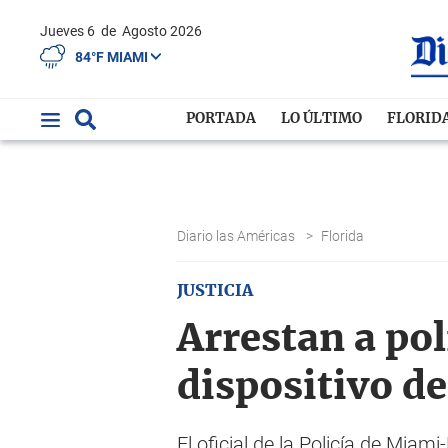
Jueves 6
de
Agosto 2026
84°F MIAMI
PORTADA
LO ÚLTIMO
FLORID
Diario las Américas
>
Florida
JUSTICIA
Arrestan a pol
dispositivo de
El oficial de la Policía de Mia