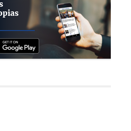
s
opias