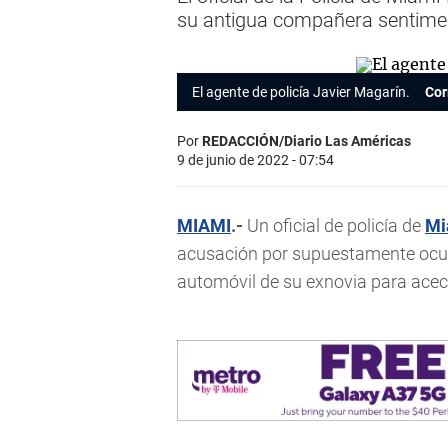
su antigua compañera sentime
El agente de policía Javier Magarín.
Cor
Por
REDACCIÓN/Diario Las Américas
9 de junio de 2022 - 07:54
MIAMI
.-
Un oficial de policía de
Mi
acusación por supuestamente ocu
automóvil de su exnovia para acecha