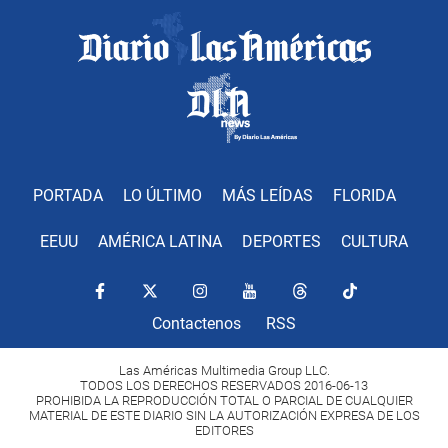
PORTADA
LO ÚLTIMO
MÁS LEÍDAS
FLORIDA
EEUU
AMÉRICA LATINA
DEPORTES
CULTURA
Contactenos
RSS
Las Américas Multimedia Group LLC.
TODOS LOS DERECHOS RESERVADOS 2016-06-13
PROHIBIDA LA REPRODUCCIÓN TOTAL O PARCIAL DE CUALQUIER
MATERIAL DE ESTE DIARIO SIN LA AUTORIZACIÓN EXPRESA DE LOS
EDITORES
Copyright Diario Las Américas 2022. All rights reserved