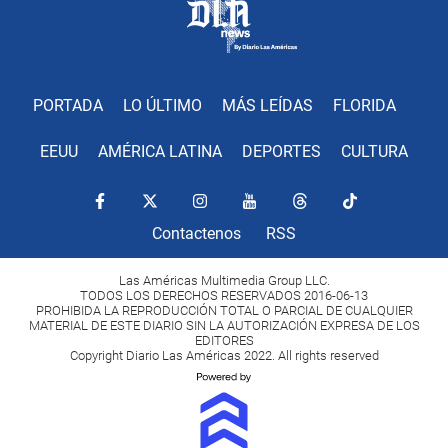
PORTADA
LO ÚLTIMO
MÁS LEÍDAS
FLORIDA
EEUU
AMÉRICA LATINA
DEPORTES
CULTURA
Contactenos
RSS
Las Américas Multimedia Group LLC.
TODOS LOS DERECHOS RESERVADOS 2016-06-13
PROHIBIDA LA REPRODUCCIÓN TOTAL O PARCIAL DE CUALQUIER
MATERIAL DE ESTE DIARIO SIN LA AUTORIZACIÓN EXPRESA DE LOS
EDITORES
Copyright Diario Las Américas 2022. All rights reserved