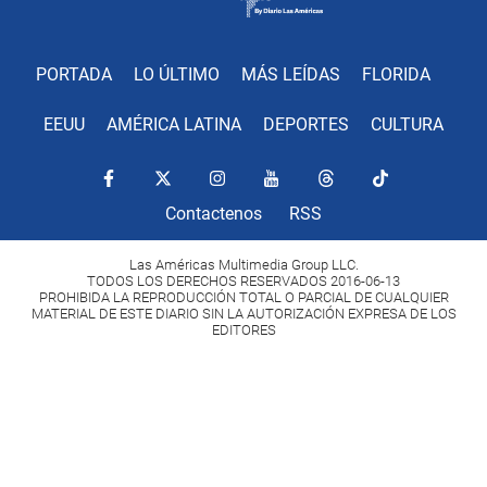
PORTADA
LO ÚLTIMO
MÁS LEÍDAS
FLORIDA
EEUU
AMÉRICA LATINA
DEPORTES
CULTURA
Contactenos
RSS
Las Américas Multimedia Group LLC.
TODOS LOS DERECHOS RESERVADOS 2016-06-13
PROHIBIDA LA REPRODUCCIÓN TOTAL O PARCIAL DE CUALQUIER
MATERIAL DE ESTE DIARIO SIN LA AUTORIZACIÓN EXPRESA DE LOS
EDITORES
Copyright Diario Las Américas 2022. All rights reserved