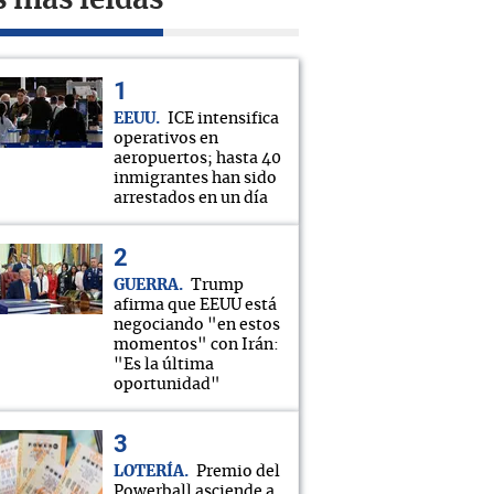
s más leídas
EEUU
ICE intensifica
operativos en
aeropuertos; hasta 40
inmigrantes han sido
arrestados en un día
GUERRA
Trump
afirma que EEUU está
negociando "en estos
momentos" con Irán:
"Es la última
oportunidad"
LOTERÍA
Premio del
Powerball asciende a