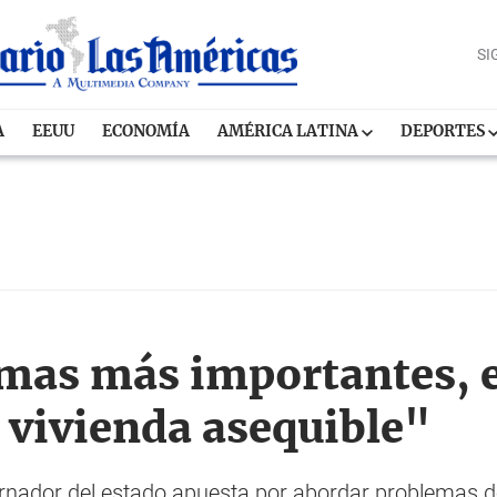
SI
A
EEUU
ECONOMÍA
AMÉRICA LATINA
DEPORTES
emas más importantes, e
a vivienda asequible"
rnador del estado apuesta por abordar problemas del