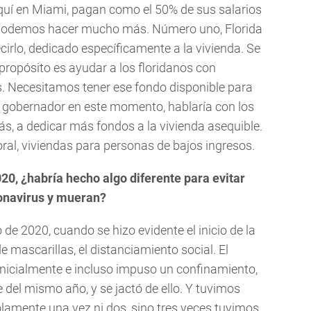
uí en Miami, pagan como el 50% de sus salarios
 y podemos hacer mucho más. Número uno, Florida
ecirlo, dedicado específicamente a la vivienda. Se
propósito es ayudar a los floridanos con
s. Necesitamos tener ese fondo disponible para
ra gobernador en este momento, hablaría con los
ás, a dedicar más fondos a la vivienda asequible.
oral, viviendas para personas de bajos ingresos.
0, ¿habría hecho algo diferente para evitar
ronavirus y mueran?
 de 2020, cuando se hizo evidente el inicio de la
 mascarillas, el distanciamiento social. El
nicialmente e incluso impuso un confinamiento,
del mismo año, y se jactó de ello. Y tuvimos
amente una vez ni dos, sino tres veces tuvimos