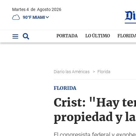
Martes 4
de
Agosto 2026
90°F MIAMI
PORTADA
LO ÚLTIMO
FLORID
Diario las Américas
>
Florida
FLORIDA
Crist: "Hay t
propiedad y l
El congresista federal y exgobe