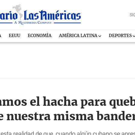
SI
A
EEUU
ECONOMÍA
AMÉRICA LATINA
DEPORTES
amos el hacha para quebr
e nuestra misma bande
 esta realidad de que, cuando algún cubano se apres