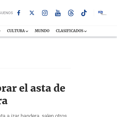
GUENOS
CULTURA
MUNDO
CLASIFICADOS
ar el asta de
ra
ta a izar bandera, salen otros