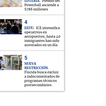
LOTERÍA
Premio del
Powerball asciende a
$786 millones
EEUU
ICE intensifica
operativos en
aeropuertos; hasta 40
inmigrantes han sido
arrestados en un día
NUEVA
RESTRICCIÓN
Florida busca excluir
a indocumentados de
programas técnicos
postsecundarios