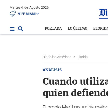
Martes 4
de
Agosto 2026
91°F MIAMI
PORTADA
LO ÚLTIMO
FLORID
Diario las Américas
>
Florida
ANÁLISIS
Cuando utiliz
quien defiend
El propio Martí resumiría mejor