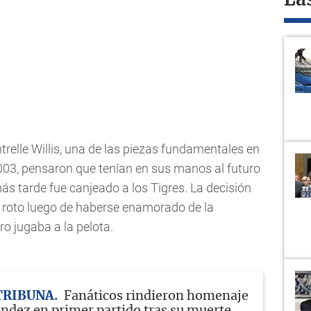
La
relle Willis, una de las piezas fundamentales en
2003, pensaron que tenían en sus manos al futuro
s tarde fue canjeado a los Tigres. La decisión
n roto luego de haberse enamorado de la
ro jugaba a la pelota.
TRIBUNA
Fanáticos rindieron homenaje
ández en primer partido tras su muerte