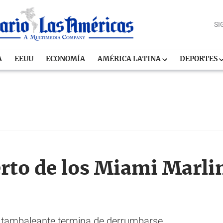
SI
A
EEUU
ECONOMÍA
AMÉRICA LATINA
DEPORTES
erto de los Miami Marlin
a tambaleante termina de derrumbarse