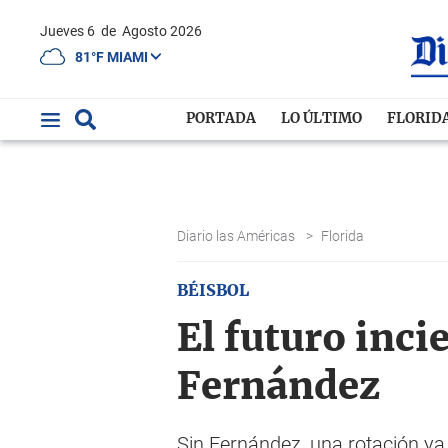
Jueves 6
de
Agosto 2026
81°F MIAMI
PORTADA
LO ÚLTIMO
FLORID
Diario las Américas
>
Florida
BÉISBOL
El futuro inci
Fernández
Sin Fernández, una rotación y