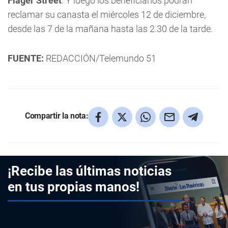
Flager Street
. Y luego los beneficiarios podrán
reclamar su canasta el miércoles 12 de diciembre,
desde las 7 de la mañana hasta las 2.30 de la tarde.
FUENTE:
REDACCIÓN/Telemundo 51
Compartir la nota:
¡Recibe las últimas noticias
en tus propias manos!