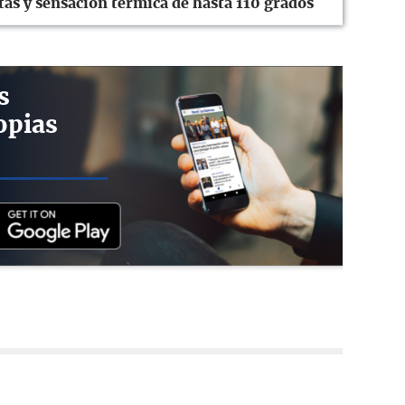
tas y sensación térmica de hasta 110 grados
s
opias