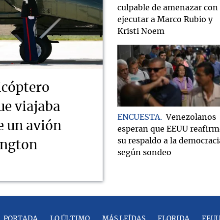
culpable de amenazar con
ejecutar a Marco Rubio y
Kristi Noem
icóptero
ue viajaba
ENCUESTA
Venezolanos
e un avión
esperan que EEUU reafirm
su respaldo a la democraci
ington
según sondeo
PORTADA
LO ÚLTIMO
MÁS LEÍDAS
FLORIDA
EEU