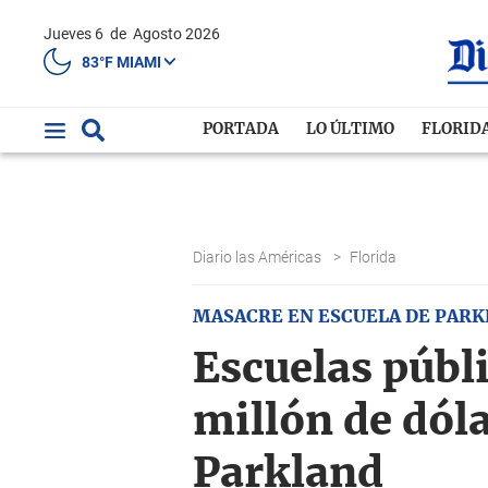
Jueves 6
de
Agosto 2026
83°F MIAMI
PORTADA
LO ÚLTIMO
FLORID
Diario las Américas
>
Florida
MASACRE EN ESCUELA DE PAR
Escuelas públ
millón de dól
Parkland