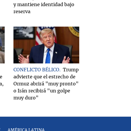
y mantiene identidad bajo
reserva
CONFLICTO BÉLICO
Trump
e
advierte que el estrecho de
a,
Ormuz abrirá "muy pronto"
o Irán recibirá "un golpe
muy duro"
U
AMÉRICA LATINA