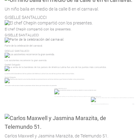
Un niño baila en medio de la calle 8 en el carnaval.
GISELLE SANTALUCCI
El chef Chepín compartió con los presentes.
GISELLE SANTALUCCI
Parte de la celebración del carnaval.
GISELLE SANTALUCCI
Los asistentes recorrieron la gran avenida.
Grettel Delgado
La venta de la banderas de los países de América Latina fue uno de los puntos más concurridos.
Grettel Delgado
Telemundo montó una tarima donde se presentaron artistas latinos que hicieron bailar a los presentes.
GISELLE SANTALUCCI
Los presentes bailaron en las tarimas donde la música no dejó de sonar.
GISELLE SANTALUCCI
Una de las atracciones más concurridas fue el stand de Diario Las Américas.
JJ Blanco
Carlos Maxwell y Jasmina Marazita, de Telemundo 51.