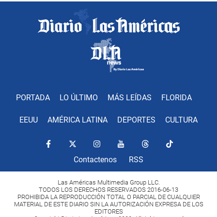
PORTADA
LO ÚLTIMO
MÁS LEÍDAS
FLORIDA
EEUU
AMÉRICA LATINA
DEPORTES
CULTURA
Contactenos
RSS
Las Américas Multimedia Group LLC.
TODOS LOS DERECHOS RESERVADOS 2016-06-13
PROHIBIDA LA REPRODUCCIÓN TOTAL O PARCIAL DE CUALQUIER
MATERIAL DE ESTE DIARIO SIN LA AUTORIZACIÓN EXPRESA DE LOS
EDITORES