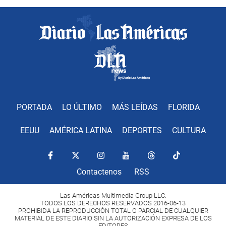
PORTADA
LO ÚLTIMO
MÁS LEÍDAS
FLORIDA
EEUU
AMÉRICA LATINA
DEPORTES
CULTURA
Contactenos
RSS
Las Américas Multimedia Group LLC.
TODOS LOS DERECHOS RESERVADOS 2016-06-13
PROHIBIDA LA REPRODUCCIÓN TOTAL O PARCIAL DE CUALQUIER
MATERIAL DE ESTE DIARIO SIN LA AUTORIZACIÓN EXPRESA DE LOS
EDITORES